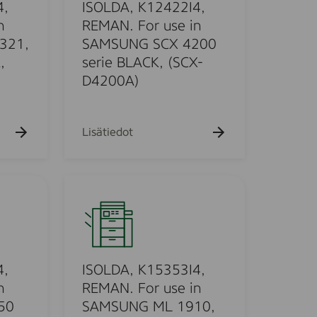
A
4,
ISOLDA, K12422I4,
,
n
REMAN. For use in
K
321,
SAMSUNG SCX 4200
1
,
serie BLACK, (SCX-
2
D4200A)
4
2
2
Lisätiedot
I
4
,
I
R
S
E
O
M
L
A
D
N
A
4,
ISOLDA, K15353I4,
.
,
n
REMAN. For use in
F
K
50
SAMSUNG ML 1910,
o