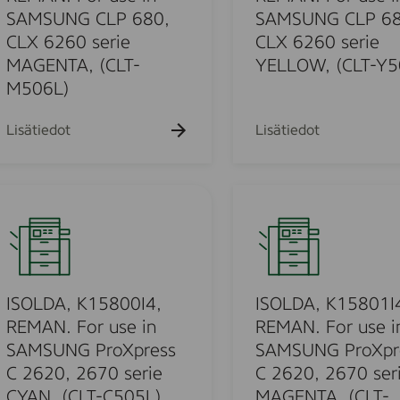
F
e
K
L
-
SAMSUNG CLP 680,
SAMSUNG CLP 68
o
B
1
P
C
CLX 6260 serie
CLX 6260 serie
r
L
5
4
4
MAGENTA, (CLT-
YELLOW, (CLT-Y5
u
A
6
1
0
M506L)
s
C
7
5
7
e
K
0
,
2
Lisätiedot
Lisätiedot
i
,
I
4
S
n
(
4
7
)
S
M
,
0
I
A
L
R
,
S
M
T
E
4
O
S
-
M
7
L
U
D
A
5
D
N
2
N
,
A
ISOLDA, K15800I4,
ISOLDA, K15801I
G
0
.
C
,
C
REMAN. For use in
REMAN. For use i
8
F
L
K
L
2
SAMSUNG ProXpress
SAMSUNG ProXpr
o
X
1
P
L
C 2620, 2670 serie
C 2620, 2670 ser
r
4
5
6
)
CYAN, (CLT-C505L)
MAGENTA, (CLT-
u