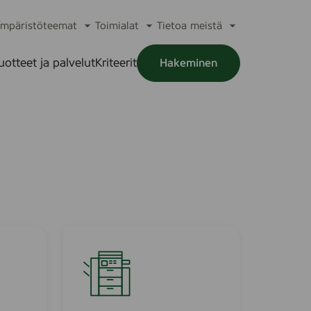
mpäristöteemat
Toimialat
Tietoa meistä
a
Avaa
Avaa
Avaa
alikko
alavalikko
alavalikko
alavalikko
uotteet ja palvelut
Kriteerit
Hakeminen
a
alikko
I
S
O
L
D