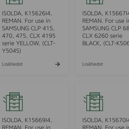
)
A
X
D
N
N
3
A
ISOLDA, K15626I4,
ISOLDA, K15667I
G
.
1
,
S
REMAN. For use in
REMAN. For use i
F
8
K
C
SAMSUNG CLP 415,
SAMSUNG CLP 68
o
5
1
X
470, 475, CLX 4195
CLX 6260 serie
r
s
5
5
serie YELLOW, (CLT-
BLACK, (CLT-K50
u
e
6
6
Y504S)
s
r
6
3
e
i
7
5
Lisätiedot
Lisätiedot
i
e
I
,
n
C
4
5
S
Y
,
8
I
A
A
R
3
S
M
N
E
5
O
S
,
M
s
L
U
(
A
e
D
N
C
N
r
A
ISOLDA, K15669I4,
ISOLDA, K15670I
G
L
.
i
,
C
REMAN. For use in
REMAN. For use i
T