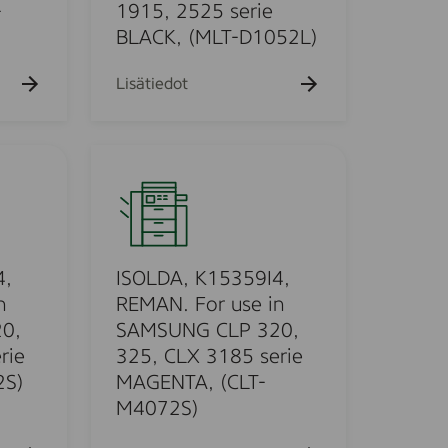
1
-
1915, 2525 serie
r
5
BLACK, (MLT-D1052L)
u
3
s
5
Lisätiedot
e
3
i
I
n
4
I
S
,
S
A
R
O
M
E
L
S
M
D
U
A
A
4,
ISOLDA, K15359I4,
N
N
,
n
REMAN. For use in
G
.
K
S
0,
SAMSUNG CLP 320,
F
1
C
rie
325, CLX 3185 serie
o
5
X
2S)
MAGENTA, (CLT-
r
3
4
M4072S)
u
5
2
s
9