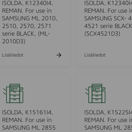
k
A
ISOLDA, K12340I4,
ISOLDA, K12340I
u
,
REMAN. For use in
REMAN. For use i
e
K
SAMSUNG ML 2010,
SAMSUNG SCX- 4
h
t
1
2510, 2570, 2571
4521 serie BLACK
o
2
serie BLACK, (ML-
(SCX4521D3)
3
2010D3)
4
u
0
Lisätiedot
Lisätiedot
I
4
,
o
I
R
S
E
O
u
M
L
A
D
o
N
A
ISOLDA, K15161I4,
ISOLDA, K15225I
.
,
REMAN. For use in
REMAN. For use i
d
F
K
SAMSUNG ML 2855
SAMSUNG ML 28
o