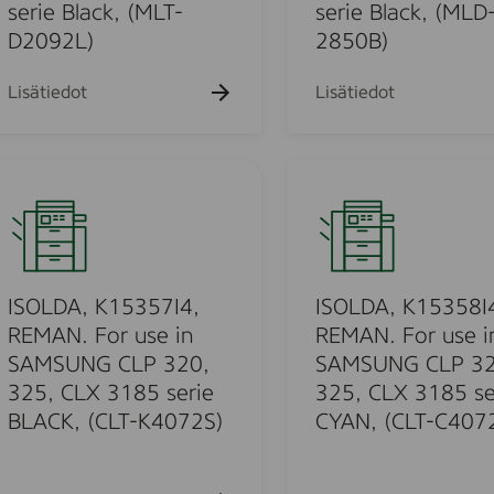
1
serie Black, (MLT-
serie Black, (MLD
r
5
D2092L)
2850B)
u
2
s
2
Lisätiedot
Lisätiedot
e
5
i
I
n
4
I
S
,
S
A
m
R
O
M
E
L
S
M
D
U
A
A
ISOLDA, K15357I4,
ISOLDA, K15358I
N
N
,
REMAN. For use in
REMAN. For use i
G
.
K
S
SAMSUNG CLP 320,
SAMSUNG CLP 32
F
1
C
325, CLX 3185 serie
325, CLX 3185 se
o
5
X
BLACK, (CLT-K4072S)
CYAN, (CLT-C407
r
3
-
u
5
4
s
8