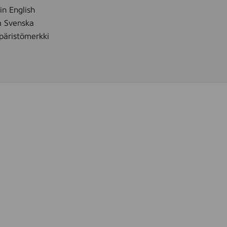
 in English
å Svenska
äristömerkki