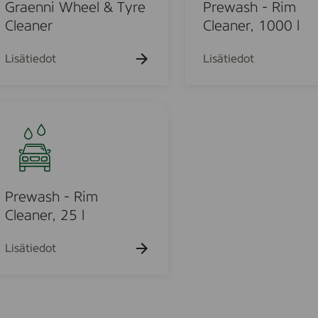
k
k
s
Graenni Wheel & Tyre
Prewash - Rim
u
u
h
Cleaner
Cleaner, 1000 l
e
e
-
h
h
t
t
R
Lisätiedot
Lisätiedot
o
o
i
m
C
u
l
e
a
n
o
e
Prewash - Rim
r
Cleaner, 25 l
u
,
1
Lisätiedot
o
0
0
d
0
l