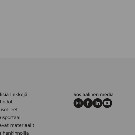
m
isiä linkkejä
Sosiaalinen media
tiedot
Instagram
Facebook
LinkedIn
Youtube
usohjeet
sportaali
avat materiaalit
a hankinnoilla