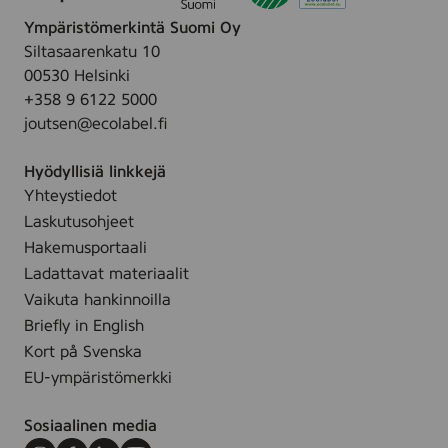
n
t
ä
r
u
i
Ympäristömerkintä Suomi Oy
e
k
t
m
Siltasaarenkatu 10
:
i
t
00530 Helsinki
t
T
e
y
+358 9 6122 5000
Y
t
t
joutsen@ecolabel.fi
R
ä
E
l
Hyödyllisiä linkkejä
S
l
Yhteystiedot
H
e
Laskutusohjeet
I
s
N
Hakemusportaali
i
E
Ladattavat materiaalit
v
,
Vaikuta hankinnoilla
u
1
l
Briefly in English
0
l
Kort på Svenska
l
e
EU-ympäristömerkki
,
.
2
Sosiaalinen media
0