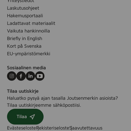
Yhteystiedot
e
.
,
Laskutusohjeet
2
Hakemusportaali
5
Ladattavat materiaalit
l
Vaikuta hankinnoilla
Briefly in English
Kort på Svenska
EU-ympäristömerkki
Sosiaalinen media
Instagram
Facebook
LinkedIn
Youtube
Tilaa uutiskirje
Haluatko pysyä ajan tasalla Joutsenmerkin asioista?
Tilaa uutiskirjeemme sähköpostiisi.
Tilaa
Evästeseloste
Rekisteriseloste
Saavutettavuus