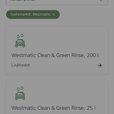
u
o
h
d
u
a
i
s
u
d
i
l
S
K
a
t
h
n
u
o
a
t
A
u
a
T
t
o
o
o
T
Tuotemerkit: Westmatic
o
d
t
a
o
i
i
i
u
y
k
h
d
a
i
k
s
d
k
h
t
n
i
l
a
t
n
t
u
j
a
k
S
o
s
:
W
t
t
o
t
o
e
o
t
i
i
T
e
e
e
i
i
i
k
n
h
d
i
s
u
t
i
n
s
n
m
i
s
a
l
a
n
u
o
t
ä
:
e
t
t
t
v
e
o
o
t
a
h
u
T
t
e
m
i
Westmatic Clean & Green Rinse, 200 l
h
d
t
a
e
i
:
u
a
t
n
a
k
i
a
r
l
T
o
s
t
u
:
Lisätiedot
t
t
t
t
y
u
a
t
e
u
K
e
e
t
h
i
o
u
e
d
h
:
o
t
i
m
t
t
c
t
m
a
T
l
h
t
m
W
ä
o
e
e
C
u
s
t
d
u
e
o
t
e
r
r
l
o
e
t
:
t
u
y
s
k
k
t
e
r
K
o
u
h
i
o
t
e
y
s
a
o
h
j
m
t
m
m
Westmatic Clean & Green Rinse, 25 l
h
d
h
i
n
i
ä
a
e
a
m