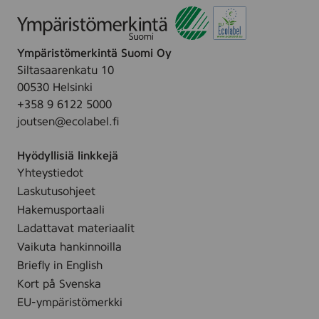
d
t
o
a
t
l
a
r
ä
e
e
r
i
t
k
t
r
t
s
i
s
y
t
t
Ympäristömerkintä Suomi Oy
c
t
ä
h
u
i
Siltasaarenkatu 10
r
m
t
m
00530 Helsinki
e
ä
t
+358 9 6122 5000
t
e
e
y
joutsen@ecolabel.fi
n
t
t
ä
Hyödyllisiä linkkejä
l
Yhteystiedot
l
Laskutusohjeet
e
Hakemusportaali
s
Ladattavat materiaalit
i
v
Vaikuta hankinnoilla
u
Briefly in English
l
Kort på Svenska
l
EU-ympäristömerkki
e