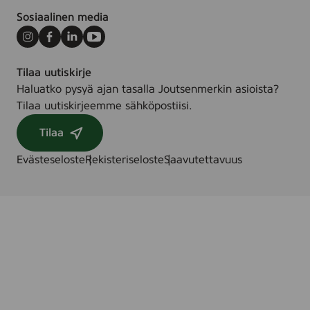
.
Sosiaalinen media
Instagram
Facebook
LinkedIn
Youtube
Tilaa uutiskirje
Haluatko pysyä ajan tasalla Joutsenmerkin asioista?
Tilaa uutiskirjeemme sähköpostiisi.
Tilaa
Evästeseloste
Rekisteriseloste
Saavutettavuus