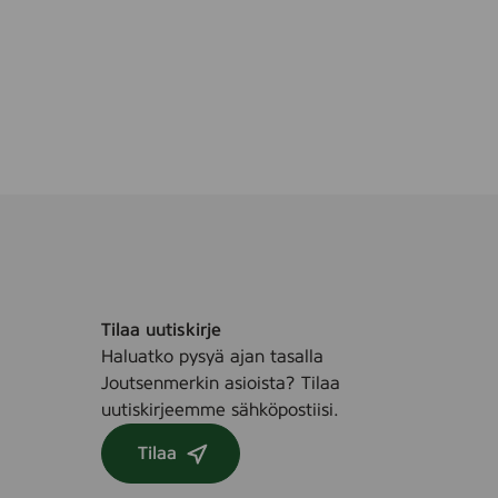
T
h
i
n
w
i
t
h
W
i
n
g
Tilaa uutiskirje
s
Haluatko pysyä ajan tasalla
,
Joutsenmerkin asioista? Tilaa
1
uutiskirjeemme sähköpostiisi.
4
s
Tilaa
t