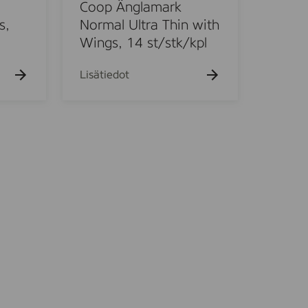
n
Coop Änglamark
g
s,
Normal Ultra Thin with
l
Wings, 14 st/stk/kpl
a
m
Lisätiedot
a
r
k
N
o
r
m
a
l
U
l
t
r
a