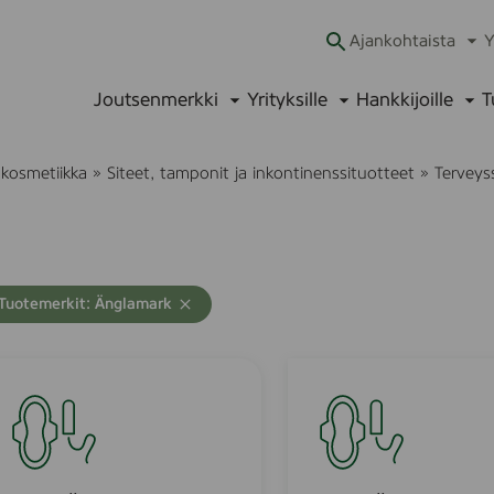
Ajankohtaista
Y
Ava
alav
Joutsenmerkki
Yrityksille
Hankkijoille
T
Avaa
Avaa
Ava
alavalikko
alavalikko
alav
 kosmetiikka
»
Siteet, tamponit ja inkontinenssituotteet
»
Terveys
A
T
Tuotemerkit: Änglamark
y
h
j
C
e
o
n
n
o
ä
p
h
Ä
a