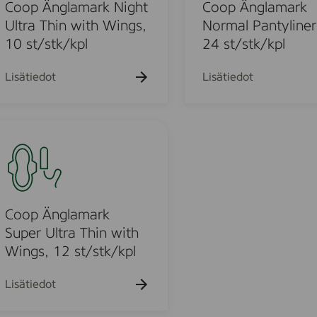
k
n
Coop Änglamark Night
Coop Änglamark
u
g
Ultra Thin with Wings,
Normal Pantyliner
e
l
10 st/stk/kpl
24 st/stk/kpl
h
t
a
o
m
Lisätiedot
Lisätiedot
a
r
u
k
N
o
r
o
m
a
Coop Änglamark
u
l
Super Ultra Thin with
P
Wings, 12 st/stk/kpl
o
a
n
Lisätiedot
d
t
y