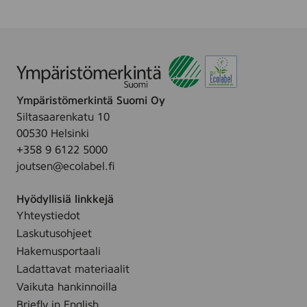
n
t
j
T
a
o
P
p
r
2
o
5
Ympäristömerkintä Suomi Oy
t
B
Siltasaarenkatu 10
e
a
00530 Helsinki
c
s
+358 9 6122 5000
t
e
joutsen@ecolabel.fi
T
A
o
Hyödyllisiä linkkejä
p
Yhteystiedot
2
5
Laskutusohjeet
B
Hakemusportaali
a
Ladattavat materiaalit
s
Vaikuta hankinnoilla
e
Briefly in English