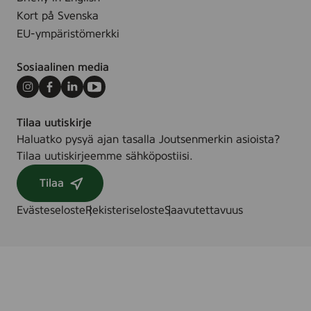
C
Kort på Svenska
EU-ympäristömerkki
Sosiaalinen media
Instagram
Facebook
LinkedIn
Youtube
Tilaa uutiskirje
Haluatko pysyä ajan tasalla Joutsenmerkin asioista?
Tilaa uutiskirjeemme sähköpostiisi.
Tilaa
Evästeseloste
Rekisteriseloste
Saavutettavuus