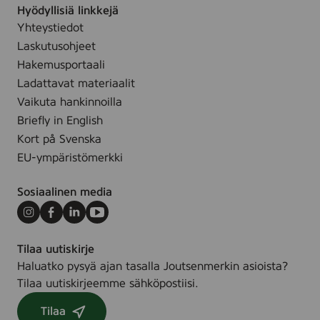
l
Hyödyllisiä linkkejä
e
Yhteystiedot
.
Laskutusohjeet
Hakemusportaali
Ladattavat materiaalit
Vaikuta hankinnoilla
Briefly in English
Kort på Svenska
EU-ympäristömerkki
Sosiaalinen media
Instagram
Facebook
LinkedIn
Youtube
Tilaa uutiskirje
Haluatko pysyä ajan tasalla Joutsenmerkin asioista?
Tilaa uutiskirjeemme sähköpostiisi.
Tilaa