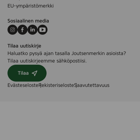
EU-ympäristömerkki
2
4
Sosiaalinen media
k
g
Instagram
Facebook
LinkedIn
Youtube
Tilaa uutiskirje
Haluatko pysyä ajan tasalla Joutsenmerkin asioista?
Tilaa uutiskirjeemme sähköpostiisi.
Tilaa
Evästeseloste
Rekisteriseloste
Saavutettavuus