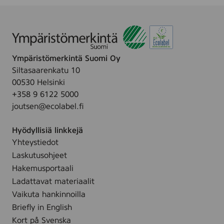
u
s
w
s
0
i
r
e
v
y
k
b
u
r
s
g
o
c
t
B
a
e
Ympäristömerkintä Suomi Oy
r
r
m
Siltasaarenkatu 10
e
e
2
00530 Helsinki
a
M
:
+358 9 6122 5000
k
,
T
joutsen@ecolabel.fi
,
2
u
1
0
r
Hyödyllisiä linkkejä
1
0
b
Yhteystiedot
3
k
o
Laskutusohjeet
0
g
B
k
Hakemusportaali
r
g
Ladattavat materiaalit
e
Vaikuta hankinnoilla
a
Briefly in English
k
Kort på Svenska
,