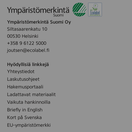
d
t
R
a
t
l
a
r
ä
e
e
,
i
t
k
t
r
t
7
i
s
y
t
t
Ympäristömerkintä Suomi Oy
2
t
ä
h
u
i
Siltasaarenkatu 10
5
m
t
m
00530 Helsinki
m
ä
t
+358 9 6122 5000
t
l
e
y
joutsen@ecolabel.fi
t
t
ä
Hyödyllisiä linkkejä
l
Yhteystiedot
l
Laskutusohjeet
e
Hakemusportaali
s
Ladattavat materiaalit
i
v
Vaikuta hankinnoilla
u
Briefly in English
l
Kort på Svenska
l
EU-ympäristömerkki
e