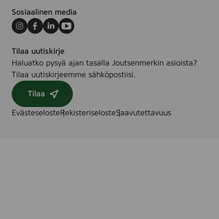
.
Sosiaalinen media
Instagram
Facebook
LinkedIn
Youtube
Tilaa uutiskirje
Haluatko pysyä ajan tasalla Joutsenmerkin asioista?
Tilaa uutiskirjeemme sähköpostiisi.
Tilaa
Evästeseloste
Rekisteriseloste
Saavutettavuus