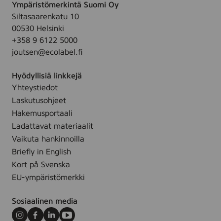
ä
Ympäristömerkintä Suomi Oy
k
t
Siltasaarenkatu 10
i
t
00530 Helsinki
n
m
+358 9 6122 5000
p
e
joutsen@ecolabel.fi
e
d
s
e
Hyödyllisiä linkkejä
u
l
Yhteystiedot
n
,
Laskutusohjeet
e
7
s
Hakemusportaali
5
t
Ladattavat materiaalit
0
e
Vaikuta hankinnoilla
m
/
Briefly in English
l
F
Kort på Svenska
l
EU-ympäristömerkki
y
t
Sosiaalinen media
a
n
Instagram
Facebook
LinkedIn
Youtube