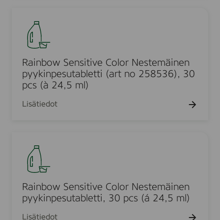
e
l
R
g
a
u
i
l
n
a
b
Rainbow Sensitive Color Nestemäinen
r
o
pyykinpesutabletti (art no 258536), 30
,
w
pcs (à 24,5 ml)
1
S
l
Lisätiedot
e
n
s
R
i
a
t
i
i
n
v
b
Rainbow Sensitive Color Nestemäinen
e
o
pyykinpesutabletti, 30 pcs (á 24,5 ml)
C
w
o
Lisätiedot