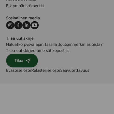
EU-ympäristömerkki
Sosiaalinen media
Instagram
Facebook
LinkedIn
Youtube
Tilaa uutiskirje
Haluatko pysyä ajan tasalla Joutsenmerkin asioista?
Tilaa uutiskirjeemme sähköpostiisi.
Tilaa
Evästeseloste
Rekisteriseloste
Saavutettavuus