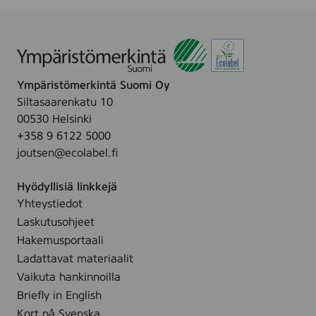
V
s
.
5
E
u
0
R
j
g
,
a
7
u
Ympäristömerkintä Suomi Oy
2
h
Siltasaarenkatu 10
5
e
00530 Helsinki
m
,
+358 9 6122 5000
l
1
joutsen@ecolabel.fi
0
5
Hyödyllisiä linkkejä
0
Yhteystiedot
g
Laskutusohjeet
Hakemusportaali
Ladattavat materiaalit
Vaikuta hankinnoilla
Briefly in English
Kort på Svenska