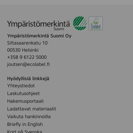
V
u
.
E
a
R
i
,
n
7
e
Ympäristömerkintä Suomi Oy
2
e
Siltasaarenkatu 10
5
t
00530 Helsinki
m
,
+358 9 6122 5000
l
5
joutsen@ecolabel.fi
l
Hyödyllisiä linkkejä
Yhteystiedot
Laskutusohjeet
Hakemusportaali
Ladattavat materiaalit
Vaikuta hankinnoilla
Briefly in English
Kort på Svenska