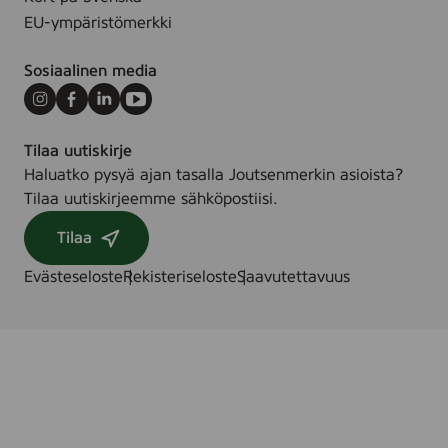
EU-ympäristömerkki
Sosiaalinen media
Instagram
Facebook
LinkedIn
Youtube
Tilaa uutiskirje
Haluatko pysyä ajan tasalla Joutsenmerkin asioista?
Tilaa uutiskirjeemme sähköpostiisi.
Tilaa
Evästeseloste
Rekisteriseloste
Saavutettavuus