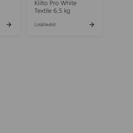
o
Kiilto Pro White
P
Textile 6,5 kg
r
o
Lisätiedot
W
h
i
t
e
T
e
x
t
i
l
e
6
,
5