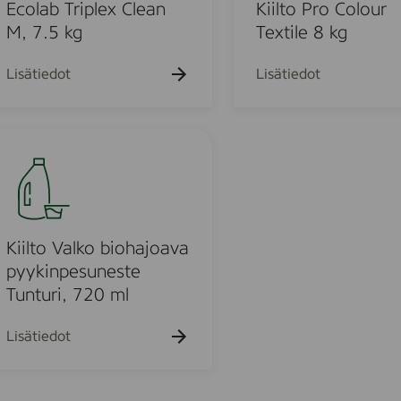
k
k
o
Ecolab Triplex Clean
Kiilto Pro Colour
u
u
P
M, 7.5 kg
Textile 8 kg
e
e
r
h
h
t
t
o
Lisätiedot
Lisätiedot
o
o
C
o
l
u
o
u
r
T
o
e
Kiilto Valko biohajoava
x
pyykinpesuneste
u
t
Tunturi, 720 ml
i
o
l
Lisätiedot
e
d
8
k