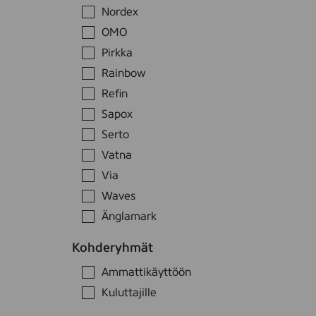
n
Nordex
e
OMO
s
t
Pirkka
e
Rainbow
T
Refin
u
Sapox
n
Serto
t
u
Vatna
r
Via
i
Waves
,
Änglamark
7
S
2
u
Kohderyhmät
0
o
O
Ammattikäyttöön
m
d
h
l
a
Kuluttajille
i
t
S