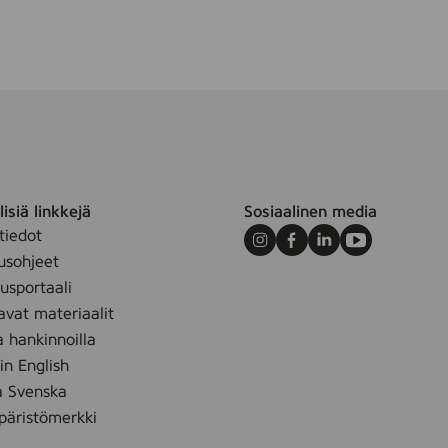
isiä linkkejä
Sosiaalinen media
tiedot
Instagram
Facebook
LinkedIn
Youtube
usohjeet
sportaali
avat materiaalit
a hankinnoilla
 in English
å Svenska
äristömerkki