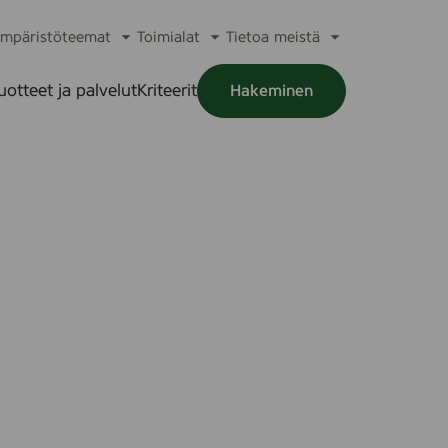
mpäristöteemat
Toimialat
Tietoa meistä
a
Avaa
Avaa
Avaa
alikko
alavalikko
alavalikko
alavalikko
uotteet ja palvelut
Kriteerit
Hakeminen
a
alikko