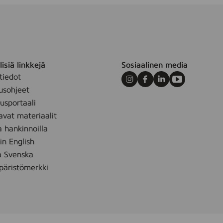
isiä linkkejä
Sosiaalinen media
tiedot
Instagram
Facebook
LinkedIn
Youtube
usohjeet
sportaali
avat materiaalit
a hankinnoilla
 in English
å Svenska
äristömerkki