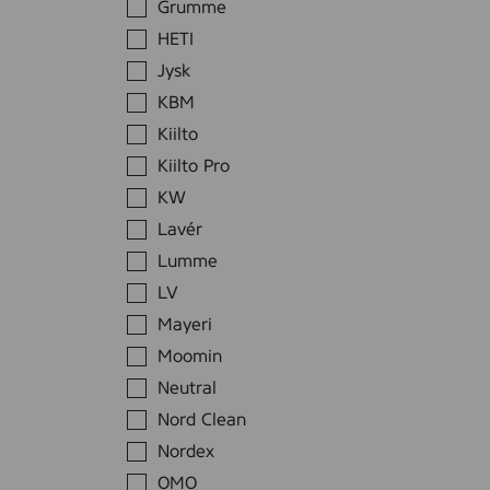
a
a
e
Grumme
e
t
l
m
r
HETI
e
e
t
y
Jysk
r
s
h
k
KBM
i
t
m
i
ä
v
Kiilto
t
t
i
u
Kiilto Pro
l
KW
l
Lavér
e
e
.
Lumme
LV
t
Mayeri
Moomin
Neutral
Nord Clean
Nordex
OMO