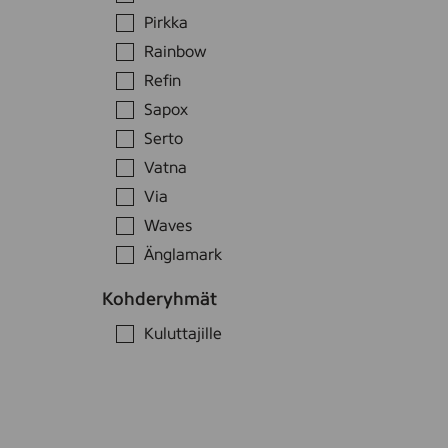
Pirkka
Rainbow
Refin
Sapox
Serto
Vatna
Via
Waves
Änglamark
S
u
Kohderyhmät
o
O
Kuluttajille
d
h
S
a
i
u
K
t
t
o
a
i
a
d
i
n
s
a
k
o