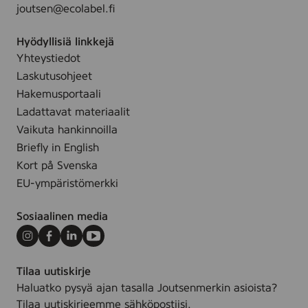
joutsen@ecolabel.fi
i
a
Hyödyllisiä linkkejä
r
Yhteystiedot
k
k
Laskutusohjeet
i
Hakemusportaali
4
Ladattavat materiaalit
r
Vaikuta hankinnoilla
l
Briefly in English
*
Kort på Svenska
EU-ympäristömerkki
Sosiaalinen media
Instagram
Facebook
LinkedIn
Youtube
Tilaa uutiskirje
Haluatko pysyä ajan tasalla Joutsenmerkin asioista?
Tilaa uutiskirjeemme sähköpostiisi.