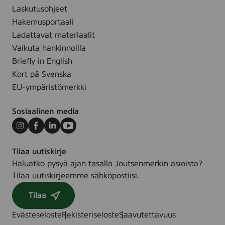
Laskutusohjeet
Hakemusportaali
Ladattavat materiaalit
Vaikuta hankinnoilla
Briefly in English
Kort på Svenska
EU-ympäristömerkki
Sosiaalinen media
Instagram
Facebook
LinkedIn
Youtube
Tilaa uutiskirje
Haluatko pysyä ajan tasalla Joutsenmerkin asioista?
Tilaa uutiskirjeemme sähköpostiisi.
Tilaa
Evästeseloste
Rekisteriseloste
Saavutettavuus