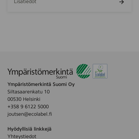
Lisätiedot
a
e
r
r
k
i
K
k
i
u
t
v
c
i
h
o
e
i
n
t
u
Ympäristömerkintä Suomi Oy
4
Siltasaarenkatu 10
r
00530 Helsinki
l
+358 9 6122 5000
joutsen@ecolabel.fi
Hyödyllisiä linkkejä
Yhteystiedot