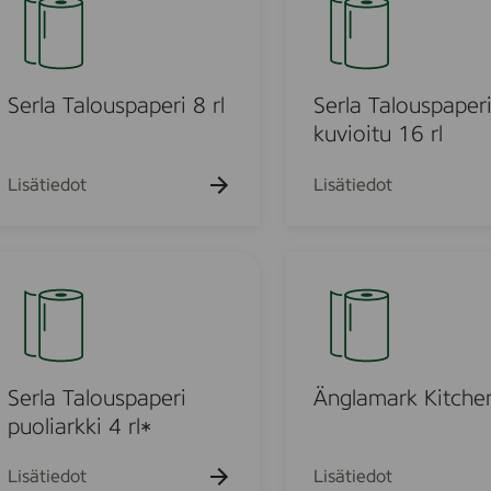
p
r
e
l
r
a
i
T
Serla Talouspaperi 8 rl
Serla Talouspaper
1
a
kuvioitu 16 rl
6
l
r
o
Lisätiedot
Lisätiedot
m
l
u
s
p
Ä
a
n
p
g
e
l
r
a
i
m
Serla Talouspaperi
Änglamark Kitche
k
a
puoliarkki 4 rl*
u
r
v
k
Lisätiedot
Lisätiedot