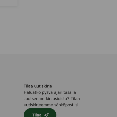
i
o
i
t
u
4
r
l
Tilaa uutiskirje
Haluatko pysyä ajan tasalla
Joutsenmerkin asioista? Tilaa
uutiskirjeemme sähköpostiisi.
Tilaa