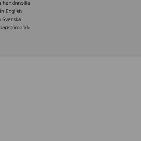
a hankinnoilla
 in English
å Svenska
äristömerkki