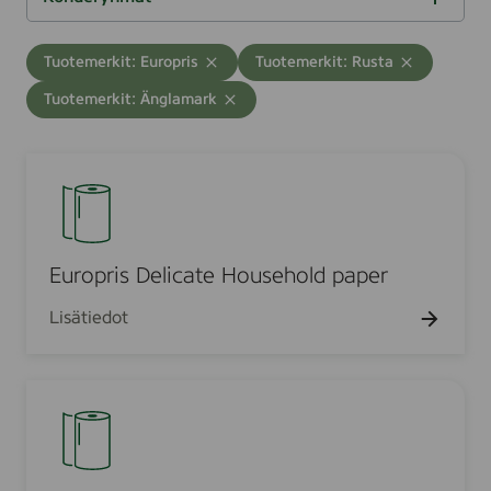
u
o
h
d
u
i
i
s
u
d
i
l
S
K
a
t
t
n
u
o
a
t
A
u
a
T
t
,
o
o
T
T
Tuotemerkit: Europris
Tuotemerkit: Rusta
o
d
t
a
o
i
i
n
u
y
y
k
h
d
a
i
k
s
T
d
k
Tuotemerkit: Änglamark
h
h
e
n
i
l
a
t
n
t
u
y
j
j
a
k
n
s
:
t
t
o
t
o
h
e
e
o
t
i
ä
i
T
e
i
i
j
i
k
n
n
h
S
d
E
l
i
s
u
t
e
i
n
n
n
m
i
s
a
a
i
u
n
u
e
o
n
t
ä
ä
:
e
t
t
v
i
e
o
o
r
n
t
h
h
u
l
T
t
e
i
n
ä
h
d
t
a
a
e
i
o
:
u
t
a
n
a
h
k
k
i
a
r
l
T
p
o
Europris Delicate Household paper
s
t
a
t
u
u
:
t
t
y
a
u
a
t
r
k
e
e
u
K
e
e
t
h
o
u
Lisätiedot
e
d
h
h
t
:
i
o
t
i
m
e
t
t
t
t
m
a
T
h
s
u
t
m
h
ä
o
o
e
e
u
s
t
d
D
t
u
e
t
r
l
r
o
E
e
o
t
:
t
u
e
y
k
t
o
r
u
K
o
u
l
h
i
o
e
y
r
o
h
k
j
m
i
t
m
h
d
h
i
o
ä
a
s
c
e
m