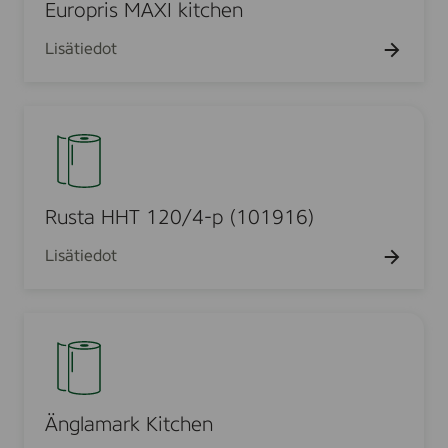
d
t
a
p
t
Europris MAXI kitchen
l
r
a
ä
i
e
e
r
i
t
k
t
t
r
t
a
Lisätiedot
i
i
s
e
y
t
t
t
s
ä
h
u
H
i
M
m
t
o
R
m
A
ä
t
u
u
t
X
e
y
s
s
I
t
t
e
t
k
ä
h
a
Rusta HHT 120/4-p (101916)
i
l
o
H
t
l
l
Lisätiedot
H
c
e
d
T
h
s
p
1
e
i
Ä
a
2
n
v
n
p
0
u
g
e
/
l
l
r
4
l
a
Änglamark Kitchen
-
e
m