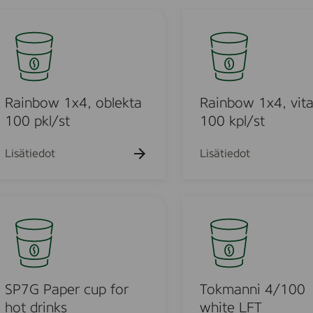
2
n
R
8
g
a
0
1
i
-
x
n
p
4
b
b
o
Rainbow 1x4, oblekta
Rainbow 1x4, vita
r
w
100 pkl/st
100 kpl/st
o
1
w
x
Lisätiedot
Lisätiedot
n
4
8
,
0
v
T
-
i
o
p
t
k
a
m
,
a
1
n
SP7G Paper cup for
Tokmanni 4/100
0
n
hot drinks
white LFT