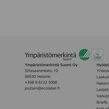
s
u
o
d
a
t
i
n
1
x
4
Ympäristömerkintä Suomi Oy
Hyödyll
,
Siltasaarenkatu 10
Yhteys
1
00530 Helsinki
Laskut
0
+358 9 6122 5000
Hakemu
0
joutsen@ecolabel.fi
Ladatt
k
Vaikut
p
Briefly
l
Kort p