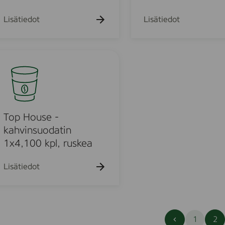
0
i
k
4
Lisätiedot
Lisätiedot
p
/
l
1
/
0
s
0
t
w
h
i
t
Top House -
e
kahvinsuodatin
L
1x4,100 kpl, ruskea
F
T
Lisätiedot
E
1
2