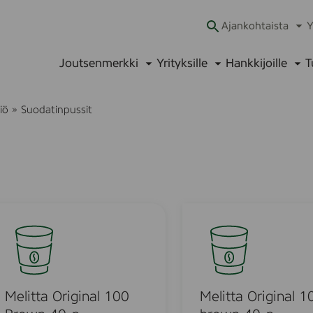
Ajankohtaista
Y
Ava
alav
Joutsenmerkki
Yrityksille
Hankkijoille
T
Avaa
Avaa
Ava
alavalikko
alavalikko
alav
iö
»
Suodatinpussit
M
e
l
i
t
t
Melitta Original 100
Melitta Original 1
a