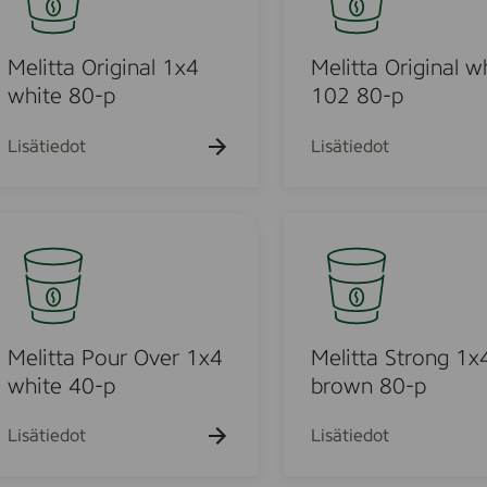
-
l
i
p
1
t
x
t
Melitta Original 1x4
Melitta Original w
4
a
white 80-p
102 80-p
b
O
r
r
Lisätiedot
Lisätiedot
o
i
w
g
n
i
M
8
n
e
0
a
l
-
l
i
p
w
t
h
t
Melitta Pour Over 1x4
Melitta Strong 1x
i
a
white 40-p
brown 80-p
t
S
e
t
Lisätiedot
Lisätiedot
1
r
0
o