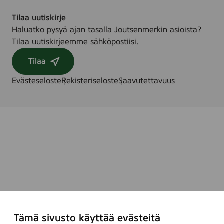
Tilaa uutiskirje
Haluatko pysyä ajan tasalla Joutsenmerkin asioista?
Tilaa uutiskirjeemme sähköpostiisi.
Tilaa
Evästeseloste
Rekisteriseloste
Saavutettavuus
Tämä sivusto käyttää evästeitä