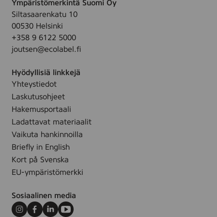
2
Ympäristömerkintä Suomi Oy
b
e
0
Siltasaarenkatu 10
r
r
0
00530 Helsinki
o
s
S
+358 9 6122 5000
w
t
joutsen@ecolabel.fi
n
k
F
-
Hyödyllisiä linkkejä
o
P
Yhteystiedot
l
K
i
Laskutusohjeet
e
Hakemusportaali
Ladattavat materiaalit
Vaikuta hankinnoilla
Briefly in English
Kort på Svenska
EU-ympäristömerkki
Sosiaalinen media
Instagram
Facebook
LinkedIn
Youtube