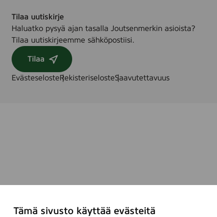
Tilaa uutiskirje
Haluatko pysyä ajan tasalla Joutsenmerkin asioista?
Tilaa uutiskirjeemme sähköpostiisi.
Tilaa
Evästeseloste
Rekisteriseloste
Saavutettavuus
Tämä sivusto käyttää evästeitä