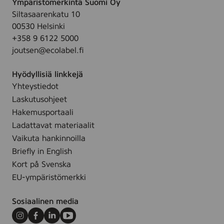
Ympäristömerkintä Suomi Oy
e
t
ä
r
u
i
Siltasaarenkatu 10
L
k
t
m
00530 Helsinki
F
i
t
+358 9 6122 5000
t
T
e
y
joutsen@ecolabel.fi
t
t
ä
Hyödyllisiä linkkejä
l
Yhteystiedot
l
Laskutusohjeet
e
Hakemusportaali
s
Ladattavat materiaalit
i
v
Vaikuta hankinnoilla
u
Briefly in English
l
Kort på Svenska
l
EU-ympäristömerkki
e
.
Sosiaalinen media
Instagram
Facebook
LinkedIn
Youtube