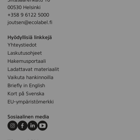
Siltasaarenkatu 10
s
a
e
00530 Helsinki
r
r
r
+358 9 6122 5000
e
f
a
joutsen@ecolabel.fi
n
y
d
t
m
,
Hyödyllisiä linkkejä
S
e
1
Yhteystiedot
u
r
l
r
Laskutusohjeet
a
,
Hakemusportaali
d
1
Ladattavat materiaalit
,
l
Vaikuta hankinnoilla
1
Briefly in English
l
Kort på Svenska
EU-ympäristömerkki
Sosiaalinen media
Instagram
Facebook
LinkedIn
Youtube