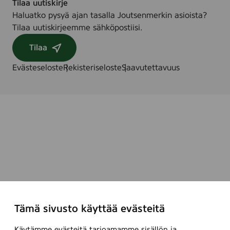
Tilaa uutiskirje
Haluatko pysyä ajan tasalla Joutsenmerkin asioista?
Tilaa uutiskirjeemme sähköpostiisi.
Tilaa
Evästeseloste
Rekisteriseloste
Saavutettavuus
Tämä sivusto käyttää evästeitä
Käytämme evästeitä tarjoamamme sisällön ja