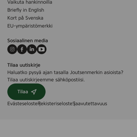
l
Vaikuta hankinnoilla
m
Briefly in English
l
Kort på Svenska
EU-ympäristömerkki
Sosiaalinen media
Instagram
Facebook
LinkedIn
Youtube
Tilaa uutiskirje
Haluatko pysyä ajan tasalla Joutsenmerkin asioista?
Tilaa uutiskirjeemme sähköpostiisi.
Tilaa
Evästeseloste
Rekisteriseloste
Saavutettavuus