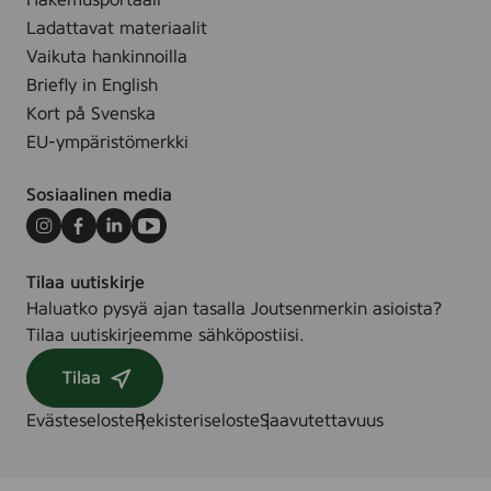
Hakemusportaali
k
2
t
Ladattavat materiaalit
k
k
ä
Vaikuta hankinnoilla
a
p
y
Briefly in English
u
l
t
Kort på Svenska
s
,
t
EU-ympäristömerkki
a
ö
r
p
Sosiaalinen media
t
a
.
k
Instagram
Facebook
LinkedIn
Youtube
7
k
Tilaa uutiskirje
0
a
Haluatko pysyä ajan tasalla Joutsenmerkin asioista?
0
u
Tilaa uutiskirjeemme sähköpostiisi.
1
s
Tilaa
Evästeseloste
Rekisteriseloste
Saavutettavuus