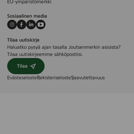
EU-ympäristömerkki
Sosiaalinen media
Instagram
Facebook
LinkedIn
Youtube
Tilaa uutiskirje
Haluatko pysyä ajan tasalla Joutsenmerkin asioista?
Tilaa uutiskirjeemme sähköpostiisi.
Tilaa
Evästeseloste
Rekisteriseloste
Saavutettavuus