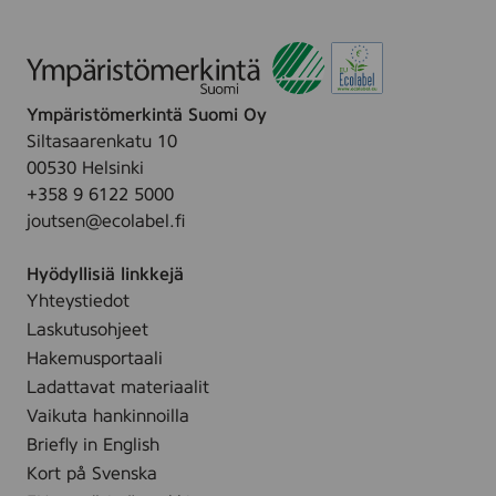
e
a
t
k
k
a
u
Ympäristömerkintä Suomi Oy
s
2
Siltasaarenkatu 10
k
00530 Helsinki
p
+358 9 6122 5000
l
joutsen@ecolabel.fi
Hyödyllisiä linkkejä
Yhteystiedot
Laskutusohjeet
Hakemusportaali
Ladattavat materiaalit
Vaikuta hankinnoilla
Briefly in English
Kort på Svenska