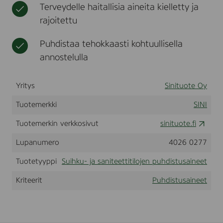
Terveydelle haitallisia aineita kielletty ja
s
t
e
t
t
e
i
rajoitettu
u
t
t
a
i
Puhdistaa tehokkaasti kohtuullisella
i
l
n
annostelulla
o
e
j
t
e
a
Yritys
Sinituote Oy
b
n
l
p
Tuotemerkki
SINI
e
u
t
h
Tuotemerkin verkkosivut
sinituote.fi
t
d
i
i
w
Lupanumero
4026 0277
s
c
t
,
Tuotetyyppi
Suihku- ja saniteettitilojen puhdistusaineet
u
t
ä
s
Kriteerit
Puhdistusaineet
y
a
t
i
t
n
ö
e
p