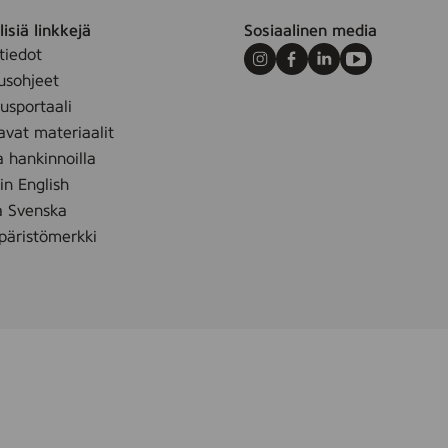
isiä linkkejä
Sosiaalinen media
tiedot
Instagram
Facebook
LinkedIn
Youtube
usohjeet
sportaali
avat materiaalit
a hankinnoilla
 in English
å Svenska
äristömerkki