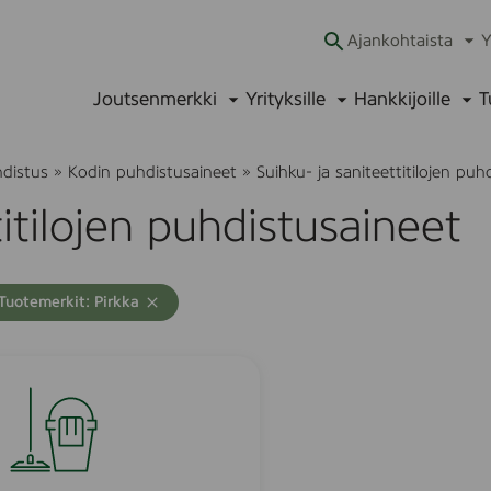
Ajankohtaista
Y
Ava
alav
Joutsenmerkki
Yrityksille
Hankkijoille
T
Avaa
Avaa
Ava
alavalikko
alavalikko
alav
hdistus
»
Kodin puhdistusaineet
»
Suihku- ja saniteettitilojen puh
titilojen puhdistusaineet
A
T
Tuotemerkit: Pirkka
y
h
j
e
n
n
ä
h
a