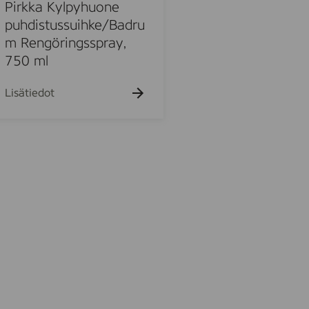
k
Pirkka Kylpyhuone
u
puhdistussuihke/Badru
e
m Rengöringsspray,
h
t
750 ml
o
Lisätiedot
u
o
u
o
d