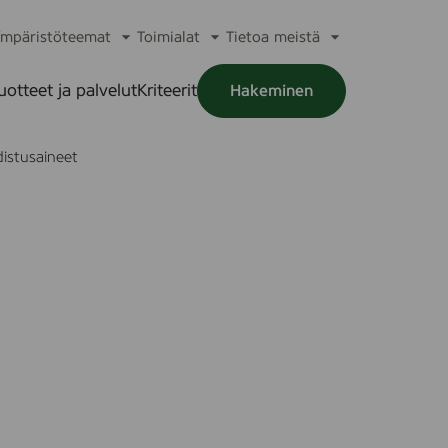
mpäristöteemat
Toimialat
Tietoa meistä
a
Avaa
Avaa
Avaa
alikko
alavalikko
alavalikko
alavalikko
uotteet ja palvelut
Kriteerit
Hakeminen
a
alikko
distusaineet