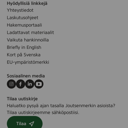
Hyödyllisiä linkkejä
i
.
Yhteystiedot
v
o
Laskutusohjeet
u
Hakemusportaali
s
Ladattavat materiaalit
Vaikuta hankinnoilla
Briefly in English
Kort på Svenska
EU-ympäristömerkki
Sosiaalinen media
Instagram
Facebook
LinkedIn
Youtube
Tilaa uutiskirje
Haluatko pysyä ajan tasalla Joutsenmerkin asioista?
Tilaa uutiskirjeemme sähköpostiisi.
Tilaa