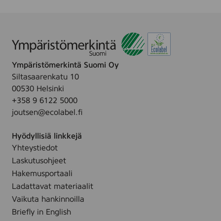
h
u
f
.
t
s
O
a
Ü
u
-
s
O
p
Ympäristömerkintä Suomi Oy
r
a
Siltasaarenkatu 10
d
l
00530 Helsinki
i
v
+358 9 6122 5000
n
e
joutsen@ecolabel.fi
a
l
r
u
Hyödyllisiä linkkejä
y
t
Yhteystiedot
c
l
Laskutusohjeet
e
Hakemusportaali
a
Ladattavat materiaalit
n
Vaikuta hankinnoilla
i
Briefly in English
n