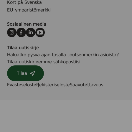
Kort på Svenska
g
EU-ympäristömerkki
Sosiaalinen media
Instagram
Facebook
LinkedIn
Youtube
Tilaa uutiskirje
Haluatko pysyä ajan tasalla Joutsenmerkin asioista?
Tilaa uutiskirjeemme sähköpostiisi.
Tilaa
Evästeseloste
Rekisteriseloste
Saavutettavuus