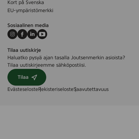
Kort på Svenska
u
EU-ympäristömerkki
t
Sosiaalinen media
Instagram
Facebook
LinkedIn
Youtube
Tilaa uutiskirje
Haluatko pysyä ajan tasalla Joutsenmerkin asioista?
Tilaa uutiskirjeemme sähköpostiisi.
Tilaa
Evästeseloste
Rekisteriseloste
Saavutettavuus