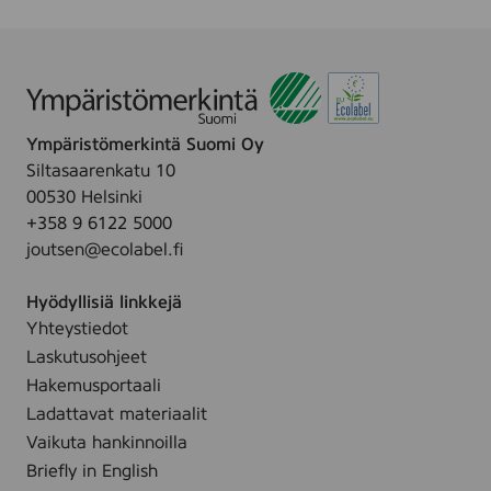
p
m
.
i
i
t
a
o
O
s
y
i
Ympäristömerkintä Suomi Oy
-
i
Siltasaarenkatu 10
P
v
00530 Helsinki
u
o
+358 9 6122 5000
h
u
joutsen@ecolabel.fi
t
s
a
Hyödyllisiä linkkejä
u
Yhteystiedot
s
Laskutusohjeet
p
a
Hakemusportaali
l
Ladattavat materiaalit
v
Vaikuta hankinnoilla
e
Briefly in English
l