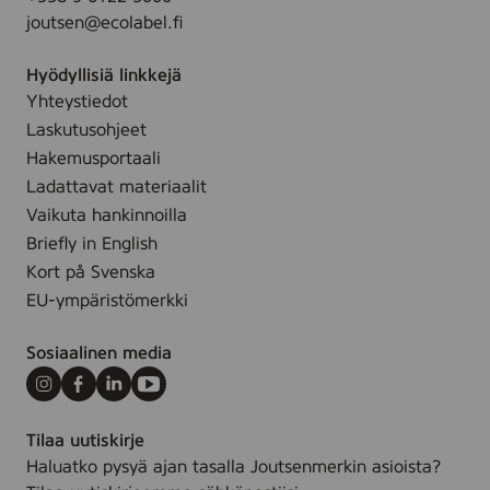
h
u
.
joutsen@ecolabel.fi
t
s
a
Hyödyllisiä linkkejä
u
Yhteystiedot
s
Laskutusohjeet
p
a
Hakemusportaali
l
Ladattavat materiaalit
v
Vaikuta hankinnoilla
e
Briefly in English
l
Kort på Svenska
u
EU-ympäristömerkki
t
Sosiaalinen media
Instagram
Facebook
LinkedIn
Youtube
Tilaa uutiskirje
Haluatko pysyä ajan tasalla Joutsenmerkin asioista?