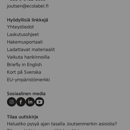
h
.
joutsen@ecolabel.fi
t
a
Hyödyllisiä linkkejä
u
Yhteystiedot
s
Laskutusohjeet
p
a
Hakemusportaali
l
Ladattavat materiaalit
v
Vaikuta hankinnoilla
e
Briefly in English
l
Kort på Svenska
u
EU-ympäristömerkki
t
Sosiaalinen media
Instagram
Facebook
LinkedIn
Youtube
Tilaa uutiskirje
Haluatko pysyä ajan tasalla Joutsenmerkin asioista?