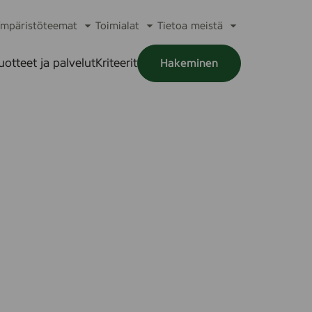
mpäristöteemat
Toimialat
Tietoa meistä
a
Avaa
Avaa
Avaa
alikko
alavalikko
alavalikko
alavalikko
uotteet ja palvelut
Kriteerit
Hakeminen
a
alikko