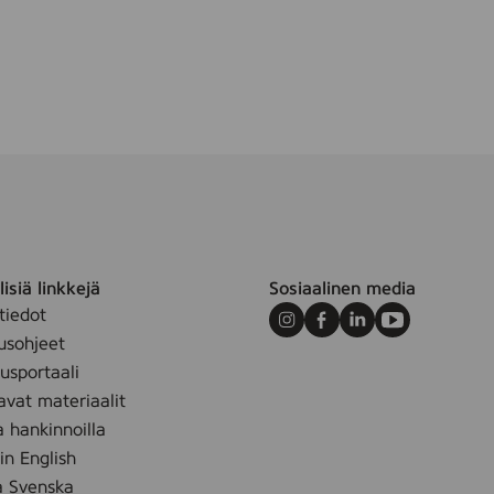
m
isiä linkkejä
Sosiaalinen media
tiedot
Instagram
Facebook
LinkedIn
Youtube
usohjeet
sportaali
avat materiaalit
a hankinnoilla
 in English
å Svenska