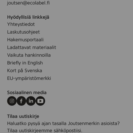
joutsen@ecolabel.fi
v
.
p
a
m
Hyödyllisiä linkkejä
r
e
Yhteystiedot
i
d
Laskutusohjeet
n
L
g
Hakemusportaali
a
s
Ladattavat materiaalit
m
s
Vaikuta hankinnoilla
i
k
Briefly in English
n
å
Kort på Svenska
a
p
t
EU-ympäristömerkki
m
d
e
ö
Sosiaalinen media
d
r
S
Instagram
Facebook
LinkedIn
Youtube
r
t
S
Tilaa uutiskirje
å
e
Haluatko pysyä ajan tasalla Joutsenmerkin asioista?
l
r
Tilaa uutiskirjeemme sähköpostiisi.
d