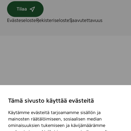
i
ö
e
Tilaa
r
9
r
Evästeseloste
Rekisteriseloste
Saavutettavuus
4
S
5
e
8
r
i
e
9
4
5
8
Tämä sivusto käyttää evästeitä
Käytämme evästeitä tarjoamamme sisällön ja
mainosten räätälöimiseen, sosiaalisen median
ominaisuuksien tukemiseen ja kävijämäärämme