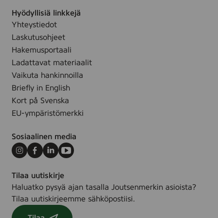
E
Hyödyllisiä linkkejä
S
Yhteystiedot
U
Laskutusohjeet
,
2
Hakemusportaali
0
Ladattavat materiaalit
0
Vaikuta hankinnoilla
l
Briefly in English
Kort på Svenska
EU-ympäristömerkki
Sosiaalinen media
Instagram
Facebook
LinkedIn
Youtube
Tilaa uutiskirje
Haluatko pysyä ajan tasalla Joutsenmerkin asioista?
Tilaa uutiskirjeemme sähköpostiisi.