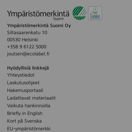
E
S
S
w
U
a
,
Ympäristömerkintä Suomi Oy
n
2
Siltasaarenkatu 10
E
0
00530 Helsinki
S
l
+358 9 6122 5000
I
joutsen@ecolabel.fi
P
E
Hyödyllisiä linkkejä
S
Yhteystiedot
U
Laskutusohjeet
,
2
Hakemusportaali
0
Ladattavat materiaalit
0
Vaikuta hankinnoilla
l
Briefly in English
Kort på Svenska
EU-ympäristömerkki