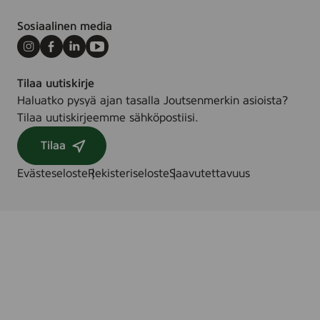
Sosiaalinen media
Instagram
Facebook
LinkedIn
Youtube
Tilaa uutiskirje
Haluatko pysyä ajan tasalla Joutsenmerkin asioista?
Tilaa uutiskirjeemme sähköpostiisi.
Tilaa
Evästeseloste
Rekisteriseloste
Saavutettavuus