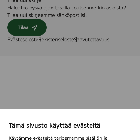
Tilaa uutiskirje
Haluatko pysyä ajan tasalla Joutsenmerkin asioista?
Tilaa uutiskirjeemme sähköpostiisi.
Tilaa
Evästeseloste
Rekisteriseloste
Saavutettavuus
Tämä sivusto käyttää evästeitä
Käytämme evästeitä tarjoamamme sisällön ja