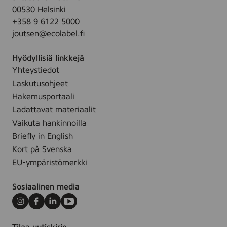
t
ä
r
u
00530 Helsinki
k
t
+358 9 6122 5000
i
t
joutsen@ecolabel.fi
t
y
t
Hyödyllisiä linkkejä
ä
Yhteystiedot
l
Laskutusohjeet
l
Hakemusportaali
e
Ladattavat materiaalit
s
Vaikuta hankinnoilla
i
Briefly in English
v
Kort på Svenska
u
EU-ympäristömerkki
l
l
Sosiaalinen media
e
.
Instagram
Facebook
LinkedIn
Youtube