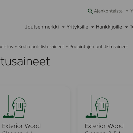
Ajankohtaista
Y
Ava
alav
Joutsenmerkki
Yrityksille
Hankkijoille
T
Avaa
Avaa
Ava
alavalikko
alavalikko
alav
hdistus
»
Kodin puhdistusaineet
»
Puupintojen puhdistusaineet
tusaineet
E
x
t
e
r
i
Exterior Wood
Exterior Wood
o