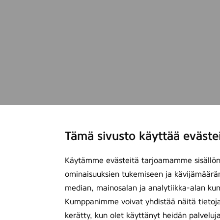
Tämä sivusto käyttää eväste
Käytämme evästeitä tarjoamamme sisällön 
ominaisuuksien tukemiseen ja kävijämäärä
median, mainosalan ja analytiikka-alan ku
Kumppanimme voivat yhdistää näitä tietoja mu
kerätty, kun olet käyttänyt heidän palveluj