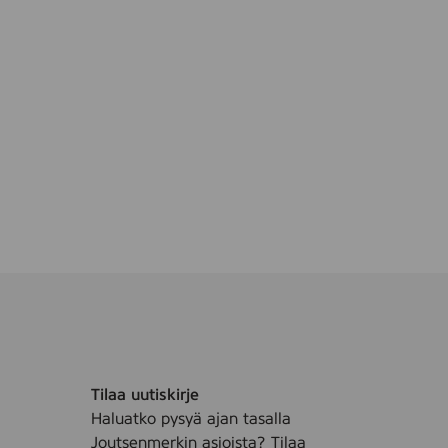
l
d
a
g
s
T
r
ä
s
å
p
a
o
f
ä
r
g
Tilaa uutiskirje
a
Haluatko pysyä ajan tasalla
d
Joutsenmerkin asioista? Tilaa