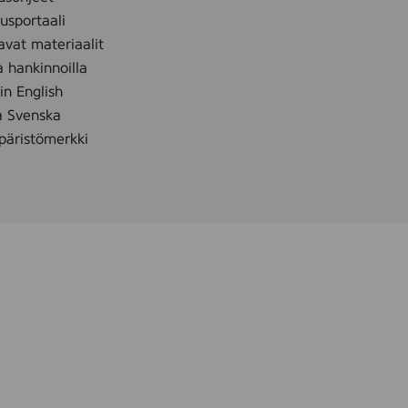
,
sportaali
2
avat materiaalit
,
a hankinnoilla
5
 in English
l
å Svenska
äristömerkki