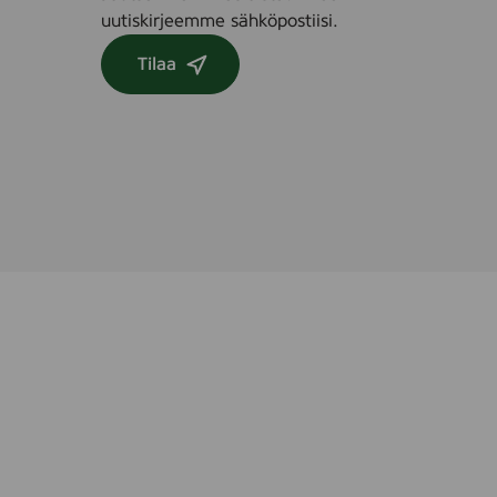
,
uutiskirjeemme sähköpostiisi.
5
Tilaa
l