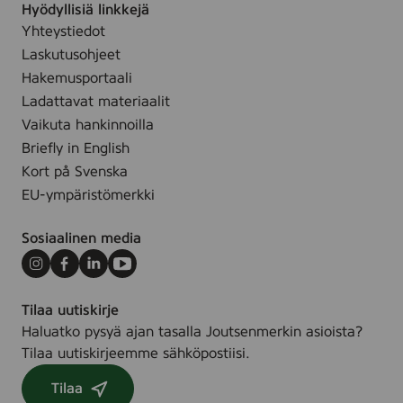
s
0
Hyödyllisiä linkkejä
3
d
,
s
Yhteystiedot
0
s
8
t
Laskutusohjeet
0
)
0
(
p
Hakemusportaali
p
c
c
Ladattavat materiaalit
c
o
s
Vaikuta hankinnoilla
s
t
Briefly in English
t
Kort på Svenska
o
EU-ympäristömerkki
n
p
Sosiaalinen media
a
d
Instagram
Facebook
LinkedIn
Youtube
s
Tilaa uutiskirje
)
Haluatko pysyä ajan tasalla Joutsenmerkin asioista?
Tilaa uutiskirjeemme sähköpostiisi.
Tilaa