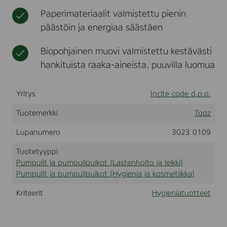
C
t
k
t
p
Paperimateriaalit valmistettu pienin
K
i
u
u
S
päästöin ja energiaa säästäen
o
i
,
t
k
3
t
o
Biopohjainen muovi valmistettu kestävästi
0
e
t
0
hankituista raaka-aineista, puuvilla luomua
e
p
t
c
s
l
Yritys
Incite code d.o.o.
a
p
Tuotemerkki
Topz
s
i
Lupanumero
3023 0109
l
l
Tuotetyyppi
e
Pumpulit ja pumpulipuikot (Lastenhoito ja leikki)
Pumpulit ja pumpulipuikot (Hygienia ja kosmetiikka)
Kriteerit
Hygieniatuotteet