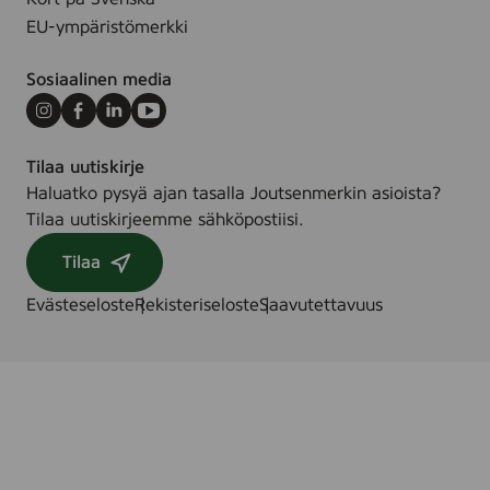
EU-ympäristömerkki
Sosiaalinen media
Instagram
Facebook
LinkedIn
Youtube
Tilaa uutiskirje
Haluatko pysyä ajan tasalla Joutsenmerkin asioista?
Tilaa uutiskirjeemme sähköpostiisi.
Tilaa
Evästeseloste
Rekisteriseloste
Saavutettavuus