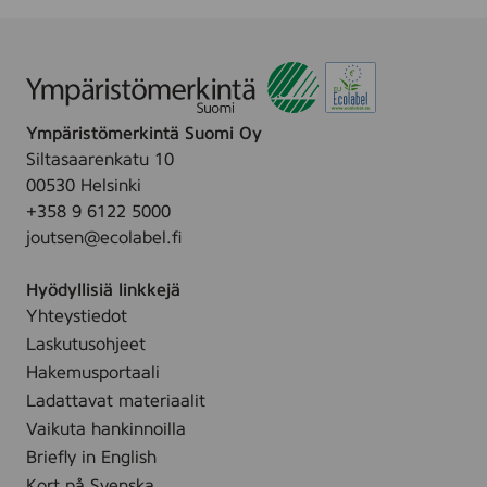
Ympäristömerkintä Suomi Oy
Siltasaarenkatu 10
00530 Helsinki
+358 9 6122 5000
joutsen@ecolabel.fi
Hyödyllisiä linkkejä
Yhteystiedot
Laskutusohjeet
Hakemusportaali
Ladattavat materiaalit
Vaikuta hankinnoilla
Briefly in English
Kort på Svenska