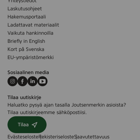
Yhteystiedot
a
u
Laskutusohjeet
s
Hakemusportaali
1
Ladattavat materiaalit
5
Vaikuta hankinnoilla
0
Briefly in English
k
Kort på Svenska
p
EU-ympäristömerkki
l
Sosiaalinen media
Instagram
Facebook
LinkedIn
Youtube
Tilaa uutiskirje
Haluatko pysyä ajan tasalla Joutsenmerkin asioista?
Tilaa uutiskirjeemme sähköpostiisi.
Tilaa
Evästeseloste
Rekisteriseloste
Saavutettavuus