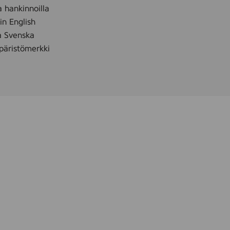
a hankinnoilla
 in English
å Svenska
äristömerkki