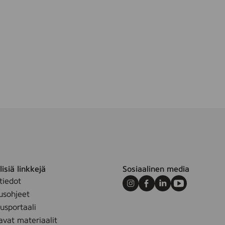
m
isiä linkkejä
Sosiaalinen media
tiedot
Instagram
Facebook
LinkedIn
Youtube
usohjeet
sportaali
avat materiaalit