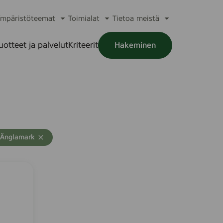
mpäristöteemat
Toimialat
Tietoa meistä
a
Avaa
Avaa
Avaa
alikko
alavalikko
alavalikko
alavalikko
uotteet ja palvelut
Kriteerit
Hakeminen
a
alikko
: Änglamark