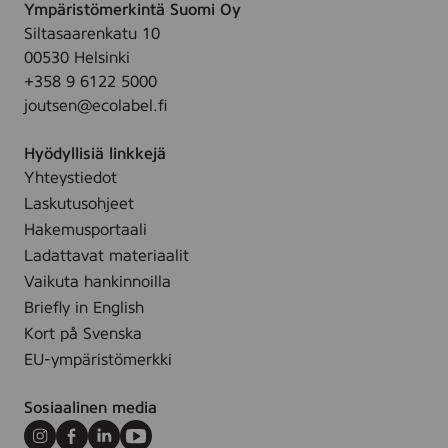
Ympäristömerkintä Suomi Oy
M
Siltasaarenkatu 10
o
00530 Helsinki
p
+358 9 6122 5000
p
joutsen@ecolabel.fi
d
u
Hyödyllisiä linkkejä
k
Yhteystiedot
b
Laskutusohjeet
u
l
Hakemusportaali
k
Ladattavat materiaalit
4
Vaikuta hankinnoilla
5
Briefly in English
x
Kort på Svenska
1
EU-ympäristömerkki
3
c
Sosiaalinen media
m
t
Instagram
Facebook
LinkedIn
Youtube