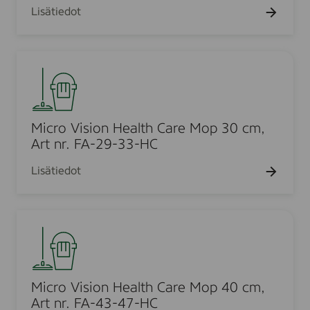
P
Lisätiedot
,
e
o
6
e
c
2
p
k
M
c
D
e
i
m
u
t
c
o
M
r
t
o
o
Micro Vision Health Care Mop 30 cm,
e
p
V
Art nr. FA-29-33-HC
x
B
i
P
Lisätiedot
l
s
o
u
i
c
e
o
k
M
,
n
e
i
4
H
t
c
0
e
M
r
c
a
o
o
Micro Vision Health Care Mop 40 cm,
m
l
p
V
Art nr. FA-43-47-HC
t