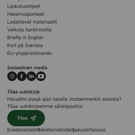
Laskutusohjeet
Hakemusportaali
Ladattavat materiaalit
Vaikuta hankinnoilla
Briefly in English
Kort på Svenska
EU-ympäristömerkki
Sosiaalinen media
Instagram
Facebook
LinkedIn
Youtube
Tilaa uutiskirje
Haluatko pysyä ajan tasalla Joutsenmerkin asioista?
Tilaa uutiskirjeemme sähköpostiisi.
Tilaa
Evästeseloste
Rekisteriseloste
Saavutettavuus