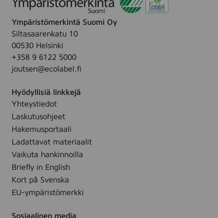
d
5
o
6
r
3
n
9
Ympäristömerkintä Suomi Oy
e
6
g
Siltasaarenkatu 10
s
-
s
00530 Helsinki
s
0
l
+358 9 6122 5000
-
1
e
joutsen@ecolabel.fi
F
7
e
G
0
v
Hyödyllisiä linkkejä
-
-
e
Yhteystiedot
7
7
d
Laskutusohjeet
5
8
r
3
Hakemusportaali
2
e
6
Ladattavat materiaalit
s
-
Vaikuta hankinnoilla
s
0
Briefly in English
-
1
Kort på Svenska
F
7
EU-ympäristömerkki
G
0
-
-
Sosiaalinen media
7