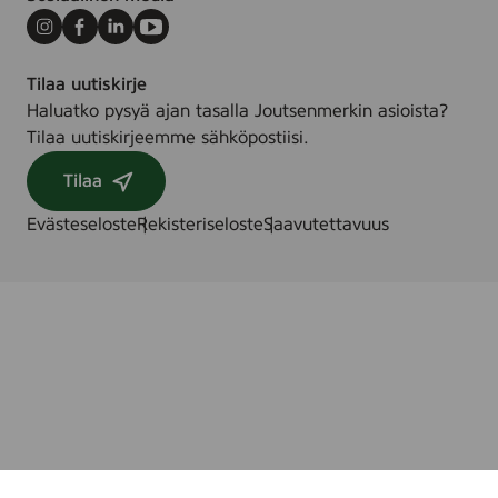
7
5
8
Instagram
Facebook
LinkedIn
Youtube
3
9
6
Tilaa uutiskirje
-
Haluatko pysyä ajan tasalla Joutsenmerkin asioista?
0
Tilaa uutiskirjeemme sähköpostiisi.
1
Tilaa
7
0
Evästeseloste
Rekisteriseloste
Saavutettavuus
-
9
9
9