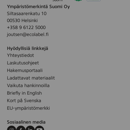
e
a
e
2
Ympäristömerkintä Suomi Oy
n
l
d
5
Siltasaarenkatu 10
1
l
,
c
00530 Helsinki
8
o
p
m
+358 9 6122 5000
c
w
r
,
joutsen@ecolabel.fi
m
i
s
n
h
Hyödyllisiä linkkejä
t
a
Yhteystiedot
e
l
Laskutusohjeet
d
l
Hakemusportaali
2
o
Ladattavat materiaalit
5
w
Vaikuta hankinnoilla
c
Briefly in English
m
,
Kort på Svenska
s
EU-ympäristömerkki
h
a
Sosiaalinen media
l