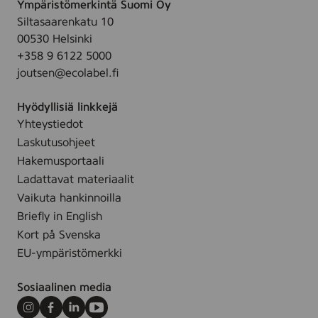
Ympäristömerkintä Suomi Oy
e
.
Siltasaarenkatu 10
n
00530 Helsinki
P
+358 9 6122 5000
ö
joutsen@ecolabel.fi
y
t
Hyödyllisiä linkkejä
ä
Yhteystiedot
,
P
Laskutusohjeet
1
Hakemusportaali
0
Ladattavat materiaalit
Vaikuta hankinnoilla
Briefly in English
Kort på Svenska
EU-ympäristömerkki
Sosiaalinen media
Instagram
Facebook
LinkedIn
Youtube