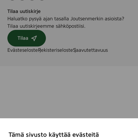
Tilaa uutiskirje
Haluatko pysyä ajan tasalla Joutsenmerkin asioista?
Tilaa uutiskirjeemme sähköpostiisi.
Tilaa
Evästeseloste
Rekisteriseloste
Saavutettavuus
Tämä sivusto käyttää evästeitä