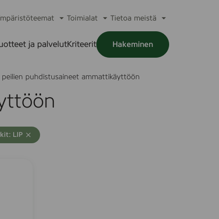
mpäristöteemat
Toimialat
Tietoa meistä
a
Avaa
Avaa
Avaa
alikko
alavalikko
alavalikko
alavalikko
uotteet ja palvelut
Kriteerit
Hakeminen
a
alikko
a peilien puhdistusaineet ammattikäyttöön
äyttöön
kit: LIP