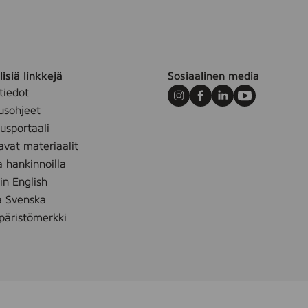
r
m
S
w
a
isiä linkkejä
Sosiaalinen media
n
tiedot
,
Instagram
Facebook
LinkedIn
Youtube
usohjeet
5
sportaali
l
avat materiaalit
a hankinnoilla
 in English
å Svenska
äristömerkki