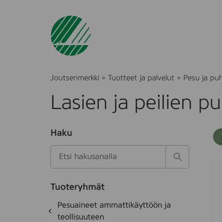
Joutsenmerkki
»
Tuotteet ja palvelut
»
Pesu ja pu
Lasien ja peilien 
O
Haku
T
S
h
u
i
u
k
l
H
t
S
S
o
a
a
u
o
t
k
k
e
Tuoteryhmät
e
r
s
a
d
i
f
O
Pesuaineet ammattikäyttöön ja
e
i
l
h
a
k
teollisuuteen
t