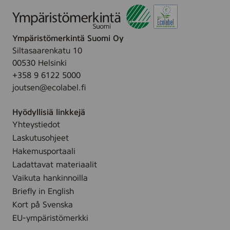
d
t
n
a
t
l
a
r
ä
e
e
C
i
t
k
t
r
t
a
i
s
y
t
t
Ympäristömerkintä Suomi Oy
r
t
ä
h
u
i
Siltasaarenkatu 10
e
m
t
m
00530 Helsinki
G
ä
t
+358 9 6122 5000
t
i
e
y
joutsen@ecolabel.fi
f
t
t
t
ä
Hyödyllisiä linkkejä
B
l
Yhteystiedot
o
l
x
Laskutusohjeet
e
Hakemusportaali
s
Ladattavat materiaalit
i
v
Vaikuta hankinnoilla
u
Briefly in English
l
Kort på Svenska
l
EU-ympäristömerkki
e