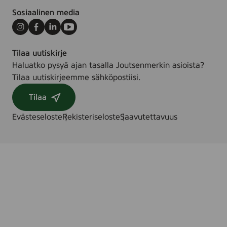
.
Sosiaalinen media
Instagram
Facebook
LinkedIn
Youtube
Tilaa uutiskirje
Haluatko pysyä ajan tasalla Joutsenmerkin asioista?
Tilaa uutiskirjeemme sähköpostiisi.
Tilaa
Evästeseloste
Rekisteriseloste
Saavutettavuus