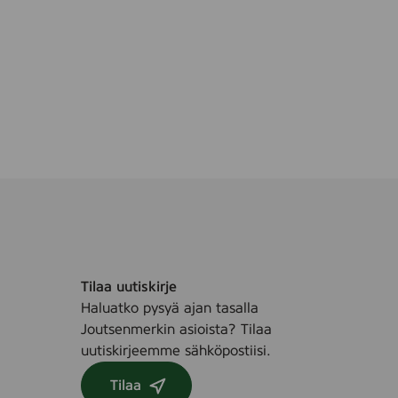
n
e
,
7
5
m
l
D
i
p
-
i
n
Tilaa uutiskirje
Haluatko pysyä ajan tasalla
Joutsenmerkin asioista? Tilaa
uutiskirjeemme sähköpostiisi.
Tilaa