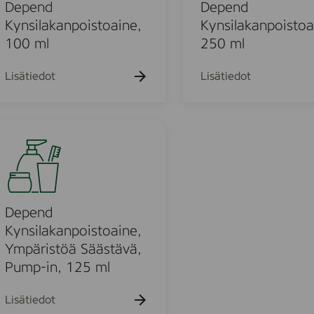
k
d
Depend
Depend
u
K
Kynsilakanpoistoaine,
Kynsilakanpoistoa
e
y
100 ml
250 ml
h
t
n
o
s
Lisätiedot
Lisätiedot
i
l
u
a
k
a
n
o
p
o
Depend
u
i
Kynsilakanpoistoaine,
s
Ympäristöä Säästävä,
o
t
Pump-in, 125 ml
o
d
a
Lisätiedot
i