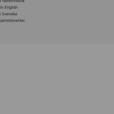
a hankinnoilla
 in English
å Svenska
äristömerkki